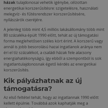
házak
tulajdonosai vehetik igénybe, célzottan
energetikai korszerűsítésre: szigetelésre, használati
melegvíz- és fűtésrendszer korszerűsítésére,
nyílászárók cseréjére.
A jelenleg több mint 4,5 milliós lakásállomány több mint
80 százaléka épült 1990 előtt, tehát az új támogatási
forma meglehetősen széles kört érint. A korszerű vagy
annál is jobb besorolású hazai ingatlanok aránya nem
éri el tíz százalékot, a családi házak fele alacsony
energiahatékonyságú, így ebből a szempontból is sok
ingatlantulajdonosnak égető kérdés az energetikai
korszerűsítés.
Kik pályázhatnak az új
támogatásra?
Az első feltétel tehát, hogy az ingatlannak 1990 előtt
kellett épülnie. Továbbá azok kaphatják meg a