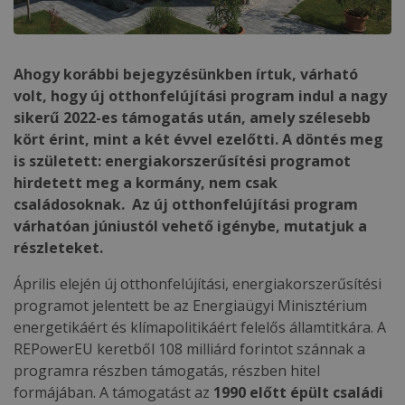
Ahogy korábbi bejegyzésünkben írtuk, várható
volt, hogy új otthonfelújítási program indul a nagy
sikerű 2022-es támogatás után, amely szélesebb
kört érint, mint a két évvel ezelőtti. A döntés meg
is született: energiakorszerűsítési programot
hirdetett meg a kormány, nem csak
családosoknak. Az új otthonfelújítási program
várhatóan júniustól vehető igénybe, mutatjuk a
részleteket.
Április elején új otthonfelújítási, energiakorszerűsítési
programot jelentett be az Energiaügyi Minisztérium
energetikáért és klímapolitikáért felelős államtitkára. A
REPowerEU keretből 108 milliárd forintot szánnak a
programra részben támogatás, részben hitel
formájában. A támogatást az
1990 előtt épült családi