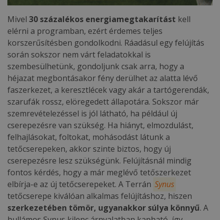
Mivel
30 százalékos energiamegtakarítást
kell
elérni a programban, ezért érdemes teljes
korszerűsítésben gondolkodni. Ráadásul egy felújítás
során sokszor nem várt feladatokkal is
szembesülhetünk, gondoljunk csak arra, hogy a
héjazat megbontásakor fény derülhet az alatta lévő
faszerkezet, a keresztlécek vagy akár a tartógerendák,
szarufák rossz, elöregedett állapotára. Sokszor már
szemrevételezéssel is jól látható, ha például új
cserepezésre van szükség. Ha hiányt, elmozdulást,
felhajlásokat, foltokat, mohásodást látunk a
tetőcserepeken, akkor szinte biztos, hogy új
cserepezésre lesz szükségünk. Felújításnál mindig
fontos kérdés, hogy a már meglévő tetőszerkezet
elbírja-e az új tetőcserepeket. A Terrán
Synus
tetőcserepe kiválóan alkalmas felújításhoz, hiszen
szerkezetében tömör, ugyanakkor súlya könnyű
. A
hullámos Synus kilenc árnyalatban kapható, így