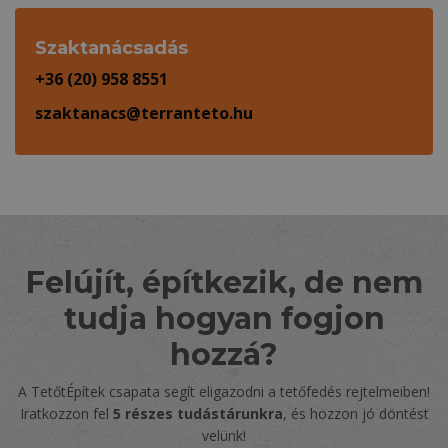
Szaktanácsadás
+36 (20) 958 8551
szaktanacs@terranteto.hu
Felújít, építkezik, de nem
tudja hogyan fogjon
hozzá?
A TetőtÉpítek csapata segít eligazodni a tetőfedés rejtelmeiben!
Iratkozzon fel
5 részes tudástárunkra
, és hozzon jó döntést
velünk!