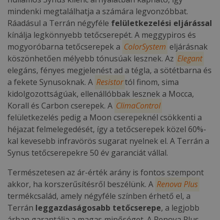
mindenki megtalálhatja a számára legvonzóbbat.
Ráadásul a Terrán négyféle
felületkezelési eljárással
kínálja legkönnyebb tetőcserepét. A meggypiros és
mogyoróbarna tetőcserepek a
ColorSystem
eljárásnak
köszönhetően mélyebb tónusúak lesznek. Az
Elegant
elegáns, fényes megjelenést ad a tégla, a sötétbarna és
a fekete Synusoknak. A
Resistor
tól finom, sima
kidolgozottságúak, ellenállóbbak lesznek a Mocca,
Korall és Carbon cserepek. A
ClimaControl
felületkezelés pedig a Moon cserepeknél csökkenti a
héjazat felmelegedését, így a tetőcserepek közel 60%-
kal kevesebb infravörös sugarat nyelnek el. A Terrán a
Synus tetőcserepekre 50 év garanciát vállal.
Természetesen az ár-érték arány is fontos szempont
akkor, ha korszerűsítésről beszélünk. A
Renova Plus
termékcsalád, amely négyféle színben érhető el, a
Terrán
leggazdaságosabb tetőcserepe
, a legjobb
árban garantálja a magas minőséget. A Renova Plus