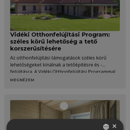
Vidéki Otthonfelújítási Program:
széles körű lehetőség a tető
korszerűsítésére
Az otthonfelújítási támogatások széles körű
lehetőségeket kínálnak a tetőépítésre és -
felújításra. A Vidéki Otthonfelújítási Programmal
akár energetikai tanúsítvány nélkül vághatunk
MEGNÉZEM
bele a munkálatokba, ráadásul nyugdíjasként is
igénybe vehetjük.
×