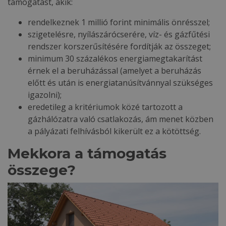
támogatást, akik:
rendelkeznek 1 millió forint minimális önrésszel;
szigetelésre, nyílászárócserére, víz- és gázfűtési
rendszer korszerűsítésére fordítják az összeget;
minimum 30 százalékos energiamegtakarítást
érnek el a beruházással (amelyet a beruházás
előtt és után is energiatanúsítvánnyal szükséges
igazolni);
eredetileg a kritériumok közé tartozott a
gázhálózatra való csatlakozás, ám menet közben
a pályázati felhívásból kikerült ez a kötöttség.
Mekkora a támogatás
összege?