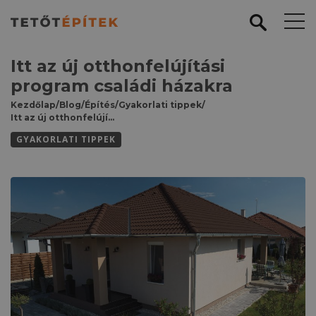
Itt az új otthonfelújítási
program családi házakra
Kezdőlap
/
Blog
/
Építés
/
Gyakorlati tippek
/
Itt az új otthonfelújítási program családi házakra
GYAKORLATI TIPPEK