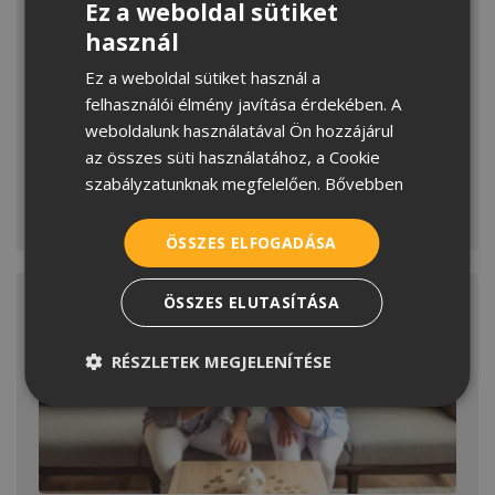
Ez a weboldal sütiket
használ
HUNGARIAN
Ez a weboldal sütiket használ a
CROATIAN
Látszó gerendák varázsa
felhasználói élmény javítása érdekében. A
ROMANIAN
weboldalunk használatával Ön hozzájárul
A látszó gerendák a belsőépítészet egyik
az összes süti használatához, a Cookie
legkedveltebb elemei közé tartoznak. Nem
SERBIAN
szabályzatunknak megfelelően.
Bővebben
véletlenül, hiszen önmagukban képesek
MEGNÉZEM
ÖSSZES ELFOGADÁSA
ÖSSZES ELUTASÍTÁSA
RÉSZLETEK MEGJELENÍTÉSE