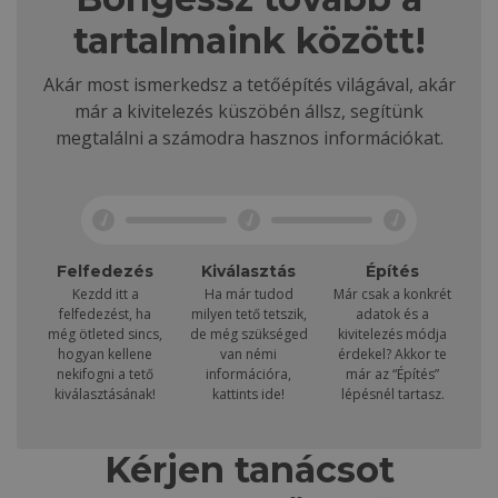
tartalmaink között!
Akár most ismerkedsz a tetőépítés világával, akár
már a kivitelezés küszöbén állsz, segítünk
megtalálni a számodra hasznos információkat.
Felfedezés
Kiválasztás
Építés
Kezdd itt a
Ha már tudod
Már csak a konkrét
felfedezést, ha
milyen tető tetszik,
adatok és a
még ötleted sincs,
de még szükséged
kivitelezés módja
hogyan kellene
van némi
érdekel? Akkor te
nekifogni a tető
információra,
már az “Építés”
kiválasztásának!
kattints ide!
lépésnél tartasz.
Kérjen tanácsot