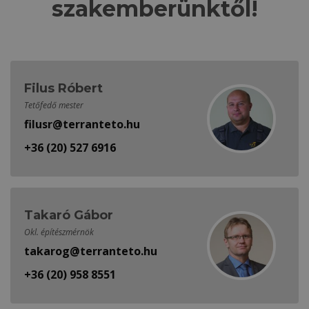
szakemberünktől!
Filus Róbert
Tetőfedő mester
filusr@terranteto.hu
+36 (20) 527 6916
Takaró Gábor
Okl. építészmérnök
takarog@terranteto.hu
+36 (20) 958 8551