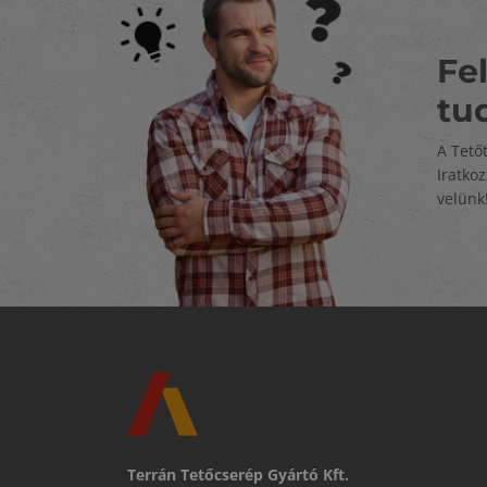
Fel
tu
A Tető
Iratko
velünk
Terrán Tetőcserép Gyártó Kft.