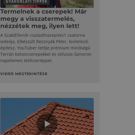
GYAKORLATI TIPPEK
Termelnek a cserepek! Már
megy a visszatermelés,
nézzétek meg, ilyen lett!
A SzakiEllenőr-csaladihazepites1 csatorna
videója. Elkészült Rezsnyák Péter, kivitelező,
építész, YouTuber tetője prémium minőségű
Terrán betoncserepekkel és stílusos Generon
napelemes tetőcseréppel.
VIDEÓ MEGTEKINTÉSE