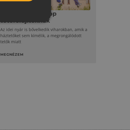
GYAKORLATI TIPPEK
Hét plusz egy tipp
tetőfelújítóknak
Az idei nyár is bővelkedik viharokban, amik a
háztetőket sem kímélik, a megrongálódott
tetők miatt
MEGNÉZEM