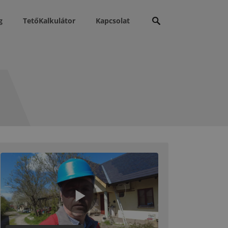
Keresés:
g
TetőKalkulátor
Kapcsolat