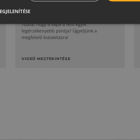
GYAKORLATI TIPPEK
EGJELENÍTÉSE
A vápa szakszerű kialakítása
Tudta, hogy a vápa a tető egyik
legérzékenyebb pontja? Ügyeljünk a
megfelelő kialakításra!
VIDEÓ MEGTEKINTÉSE