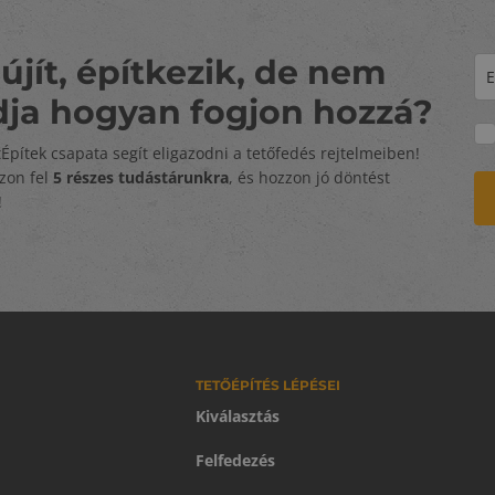
újít, építkezik, de nem
dja hogyan fogjon hozzá?
tÉpítek csapata segít eligazodni a tetőfedés rejtelmeiben!
zzon fel
5 részes tudástárunkra
, és hozzon jó döntést
!
TETŐÉPÍTÉS LÉPÉSEI
Kiválasztás
Felfedezés