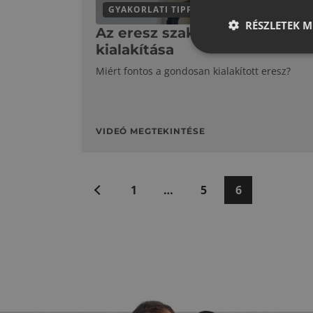
GYAKORLATI TIPPEK
RÉSZLETEK M
Az eresz szakszerű
kialakítása
Miért fontos a gondosan kialakított eresz?
VIDEÓ MEGTEKINTÉSE
Bejegyzések
Előző
1
…
5
6
lapozása