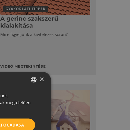
GYAKORLATI TIPPEK
A gerinc szakszerű
kialakítása
Mire figyeljünk a kivitelezés során?
VIDEÓ MEGTEKINTÉSE
×
lunk
HUNGARIAN
nak megfelelően.
CROATIAN
ROMANIAN
ELFOGADÁSA
SERBIAN