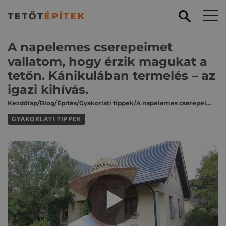
A napelemes cserepeimet
vallatom, hogy érzik magukat a
tetőn. Kánikulában termelés – az
igazi kihívás.
Kezdőlap
/
Blog
/
Építés
/
Gyakorlati tippek
/
A napelemes cserepeimet vallatom, hogy érzik magukat a tetőn. Kánikulában termelés – az igazi kihívás.
GYAKORLATI TIPPEK