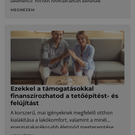
véletlenül, hiszen önmagukban képesek
MEGNÉZEM
Ezekkel a támogatásokkal
finanszírozhatod a tetőépítést- és
felújítást
A korszerű, mai igényeknek megfelelő otthon
kialakítása a lakókomfort, valamint a minél
energiatakarékosabb életmód megteremtése