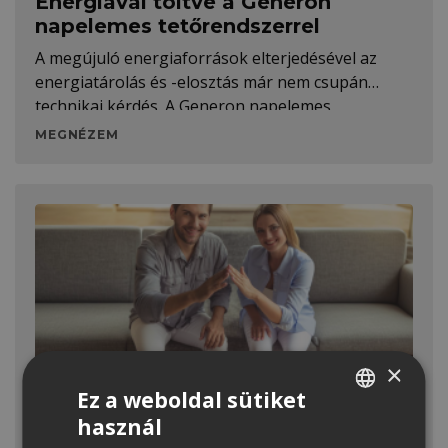
Energiával töltve a Generon
napelemes tetőrendszerrel
A megújuló energiaforrások elterjedésével az
energiatárolás és -elosztás már nem csupán
technikai kérdés. A Generon napelemes
tetőrendszer kompromisszummentes, esztétikus
MEGNÉZEM
megoldást kínál az ellátásbiztonság növelésére.
×
Ezekkel a támogatásokkal
Ez a weboldal sütiket
finanszírozhatod a tetőépítést- és
használ
HUNGARIAN
felújítást