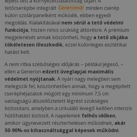
lépést tett a környezettudatosság útján. A
tetőcserépbe integrált
Generonnál
minden cserép
külön szolárpanelként működik, ebben egyedi
megoldás. Kialakításával
nem sérül a tető védelmi
funkciója
, hiszen nincs szükség áttörésre. A prémium
megjelenését annak köszönheti, hogy
a tető síkjába
tökéletesen illeszkedik
, ezzel különleges esztétikai
hatást kelt.
A nem ritka szélsőséges időjárás – például jégeső, –
ellen a Generon
edzett üveglapjai maximális
védelmet nyújtanak
. A nyári nagy melegben sem
melegszik fel, köszönhetően annak, hogy a megépített
cseréphéjazatok mögött egy minimum 7,5 cm
vastagságú átszellőztetett légrést szükséges
biztosítani, amelyben a cirkuláló levegő kellően intenzív
hűtőhatást biztosít. A napelemek
felhős időben
,
amikor úgynevezett részterhelésen működnek,
akár
50-90%-os kihasználtsággal képesek működni
.