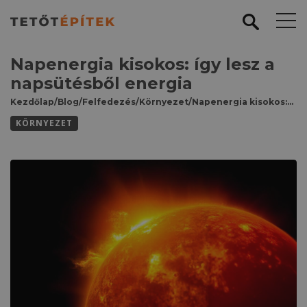
Napenergia kisokos: így lesz a
napsütésből energia
Kezdőlap
/
Blog
/
Felfedezés
/
Környezet
/
Napenergia kisokos: így lesz a napsütésből energia
KÖRNYEZET