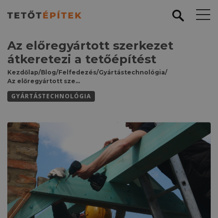
Az előregyártott szerkezet
átkeretezi a tetőépítést
Kezdőlap
/
Blog
/
Felfedezés
/
Gyártástechnológia
/
Az előregyártott szerkezet átkeretezi a tetőépítést
GYÁRTÁSTECHNOLÓGIA