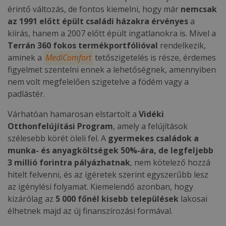
érintő változás, de fontos kiemelni, hogy már
nemcsak
az 1991 előtt épült családi házakra érvényes
a
kiírás, hanem a 2007 előtt épült ingatlanokra is. Mivel a
Terrán 360 fokos termékportfólióval
rendelkezik,
aminek a
MediComfort
tetőszigetelés is része, érdemes
figyelmet szentelni ennek a lehetőségnek, amennyiben
nem volt megfelelően szigetelve a födém vagy a
padlástér.
Várhatóan hamarosan elstartolt a
Vidéki
Otthonfelújítási Program
, amely a felújítások
szélesebb körét öleli fel. A
gyermekes családok a
munka- és anyagköltségek 50%-ára, de legfeljebb
3 millió forintra pályázhatnak
, nem kötelező hozzá
hitelt felvenni, és az ígéretek szerint egyszerűbb lesz
az igénylési folyamat. Kiemelendő azonban, hogy
kizárólag az
5 000 főnél kisebb települések
lakosai
élhetnek majd az új finanszírozási formával.