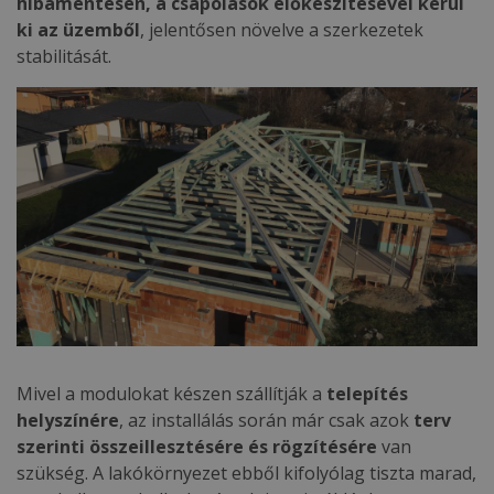
hibamentesen, a csapolások előkészítésével kerül
ki az üzemből
, jelentősen növelve a szerkezetek
stabilitását.
Mivel a modulokat készen szállítják a
telepítés
helyszínére
, az installálás során már csak azok
terv
szerinti összeillesztésére és rögzítésére
van
szükség. A lakókörnyezet ebből kifolyólag tiszta marad,