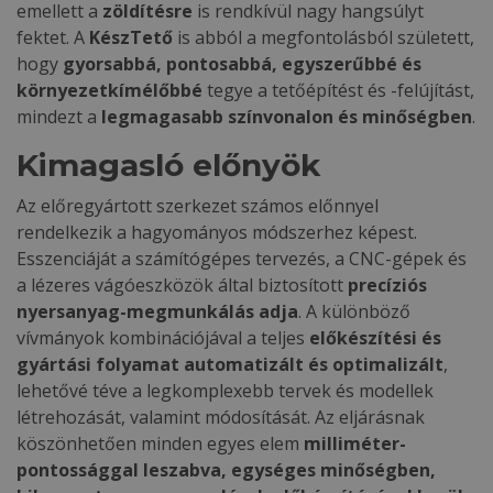
emellett a
zöldítésre
is rendkívül nagy hangsúlyt
fektet. A
KészTető
is abból a megfontolásból született,
hogy
gyorsabbá, pontosabbá, egyszerűbbé és
környezetkímélőbbé
tegye a tetőépítést és -felújítást,
mindezt a
legmagasabb színvonalon és minőségben
.
Kimagasló előnyök
Az előregyártott szerkezet számos előnnyel
rendelkezik a hagyományos módszerhez képest.
Esszenciáját a számítógépes tervezés, a CNC-gépek és
a lézeres vágóeszközök által biztosított
precíziós
nyersanyag-megmunkálás adja
. A különböző
vívmányok kombinációjával a teljes
előkészítési és
gyártási folyamat automatizált és optimalizált
,
lehetővé téve a legkomplexebb tervek és modellek
létrehozását, valamint módosítását. Az eljárásnak
köszönhetően minden egyes elem
milliméter-
pontossággal leszabva, egységes minőségben,