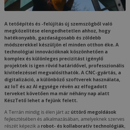
A tetőépítés és -felújítás új szemszögből való
megközelítése elengedhetetlen ahhoz, hogy
hatékonyabb, gazdaságosabb és zöldebb
módszerekkel készüljön el minden otthon éke. A
technológiai innovációknak köszönhetően a
komplex és különleges precizitást igénylő
projektek is igen rövid határidővel, professzionális
kivitelezéssel megvalósíthatók. A CNC-gyártás, a
digitalizáció, a különböző szoftverek használata,
az IoT és az AI egysége révén az elfogadott
terveket követően ma már néhány nap alatt
KészTető lehet a fejünk felett.
A Terrán mindig is élen járt az
úttörő megoldások
fejlesztésében és alkalmazásában, amelyeknek szerves
részét képezik a
robot- és kollaboratív technológiák
,