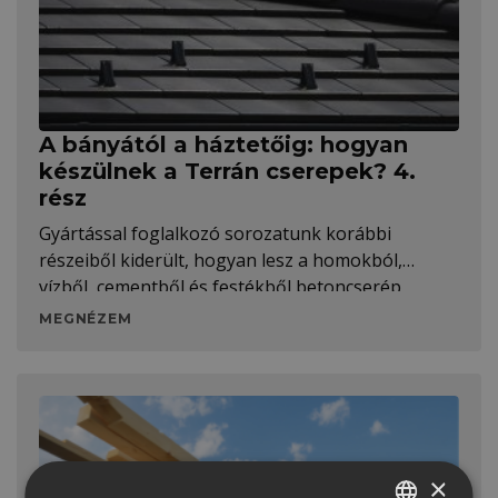
A bányától a háztetőig: hogyan
készülnek a Terrán cserepek? 4.
rész
Gyártással foglalkozó sorozatunk korábbi
részeiből kiderült, hogyan lesz a homokból,
vízből, cementből és festékből betoncserép,
MEGNÉZEM
×