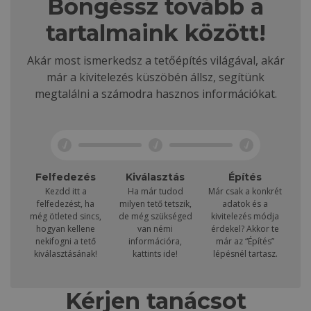
Böngéssz tovább a
tartalmaink között!
Akár most ismerkedsz a tetőépítés világával, akár
már a kivitelezés küszöbén állsz, segítünk
megtalálni a számodra hasznos információkat.
Felfedezés
Kiválasztás
Építés
Kezdd itt a
Ha már tudod
Már csak a konkrét
felfedezést, ha
milyen tető tetszik,
adatok és a
még ötleted sincs,
de még szükséged
kivitelezés módja
hogyan kellene
van némi
érdekel? Akkor te
nekifogni a tető
információra,
már az “Építés”
kiválasztásának!
kattints ide!
lépésnél tartasz.
Kérjen tanácsot