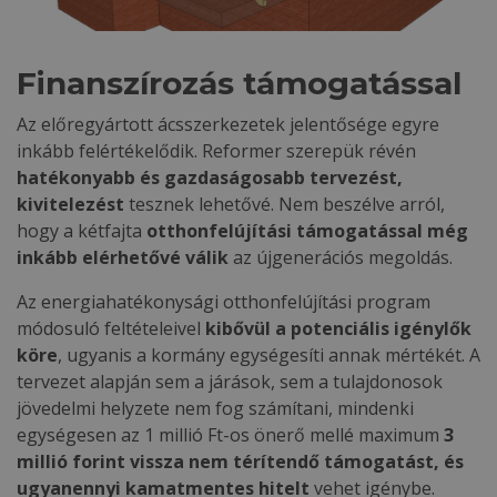
Finanszírozás támogatással
Az előregyártott ácsszerkezetek jelentősége egyre
inkább felértékelődik. Reformer szerepük révén
hatékonyabb és gazdaságosabb tervezést,
kivitelezést
tesznek lehetővé. Nem beszélve arról,
hogy a kétfajta
otthonfelújítási támogatással még
inkább elérhetővé válik
az újgenerációs megoldás.
Az energiahatékonysági otthonfelújítási program
módosuló feltételeivel
kibővül a potenciális igénylők
köre
, ugyanis a kormány egységesíti annak mértékét. A
tervezet alapján sem a járások, sem a tulajdonosok
jövedelmi helyzete nem fog számítani, mindenki
egységesen az 1 millió Ft-os önerő mellé maximum
3
millió forint vissza nem térítendő támogatást, és
ugyanennyi kamatmentes hitelt
vehet igénybe.