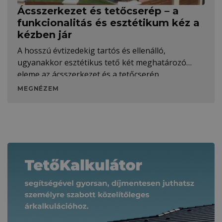
Ácsszerkezet és tetőcserép – a
funkcionalitás és esztétikum kéz a
kézben jár
A hosszú évtizedekig tartós és ellenálló,
ugyanakkor esztétikus tető két meghatározó
eleme az ácsszerkezet és a tetőcserép.
MEGNÉZEM
Kapcsolódó tartalmak