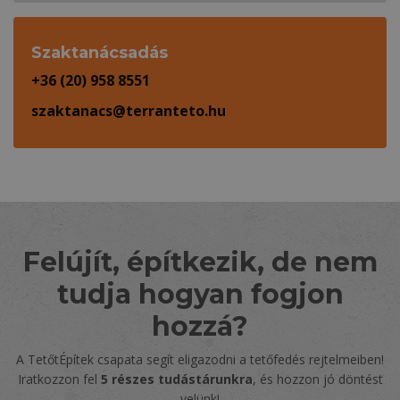
Szaktanácsadás
+36 (20) 958 8551
szaktanacs@terranteto.hu
Felújít, építkezik, de nem
tudja hogyan fogjon
hozzá?
A TetőtÉpítek csapata segít eligazodni a tetőfedés rejtelmeiben!
Iratkozzon fel
5 részes tudástárunkra
, és hozzon jó döntést
velünk!