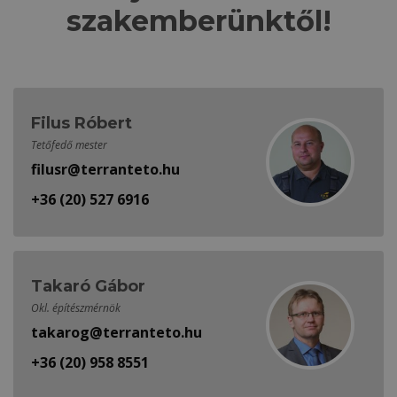
szakemberünktől!
Filus Róbert
Tetőfedő mester
filusr@terranteto.hu
+36 (20) 527 6916
Takaró Gábor
Okl. építészmérnök
takarog@terranteto.hu
+36 (20) 958 8551