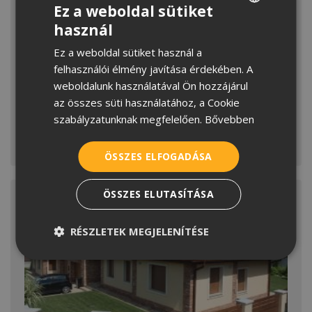
Ez a weboldal sütiket
használ
HUNGARIAN
Ez a weboldal sütiket használ a
CROATIAN
Lucfenyő, a KészTető lelke
felhasználói élmény javítása érdekében. A
ROMANIAN
weboldalunk használatával Ön hozzájárul
A lucfenyő a faipar egyik leggyakrabban és
az összes süti használatához, a Cookie
SERBIAN
legsokoldalúbb módon használt fajtája. Rugalmas
szabályzatunknak megfelelően.
Bővebben
és szívós, kiváló
MEGNÉZEM
ÖSSZES ELFOGADÁSA
ÖSSZES ELUTASÍTÁSA
RÉSZLETEK MEGJELENÍTÉSE