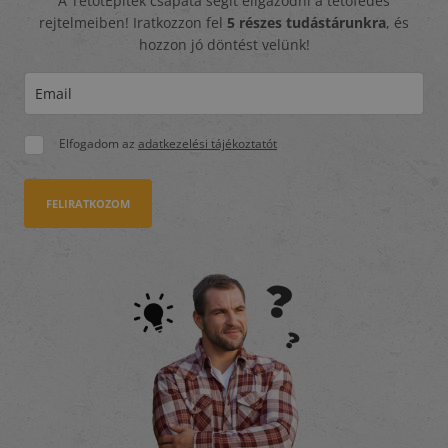
A TetőtÉpítek csapata segít eligazodni a tetőfedés
rejtelmeiben! Iratkozzon fel
5 részes tudástárunkra
, és
hozzon jó döntést velünk!
Elfogadom az
adatkezelési tájékoztatót
FELIRATKOZOM