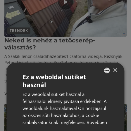
TRENDEK
Neked is nehéz a tetőcserép-
választás?
A SzakiEllenőr-csaladihazepites1 csatorna videója. Rezsnyák
Péter, kivitelező, építész, YouTuber és felesége is a Terrán
×
termékei mellett döntöttek. A videóból kiderül, hogy melyik
betoncserép-színt választották a Generon napelemes
Ez a weboldal sütiket
tetőrendszer mellé.
használ
HUNGARIAN
Ez a weboldal sütiket használ a
VIDEÓ MEGTEKINTÉSE
CROATIAN
felhasználói élmény javítása érdekében. A
ROMANIAN
weboldalunk használatával Ön hozzájárul
az összes süti használatához, a Cookie
SERBIAN
szabályzatunknak megfelelően.
Bővebben