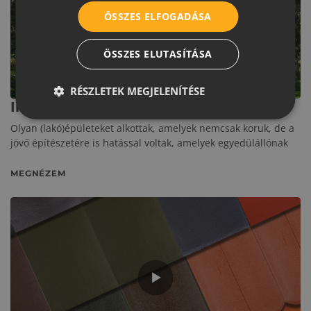
ÖSSZES ELFOGADÁSA
ÖSSZES ELUTASÍTÁSA
EGYÉB KATEGÓRIA
RÉSZLETEK MEGJELENÍTÉSE
Inspiráció Hollywoodból
Olyan (lakó)épületeket alkottak, amelyek nemcsak koruk, de a
jövő építészetére is hatással voltak, amelyek egyedülállónak
MEGNÉZEM