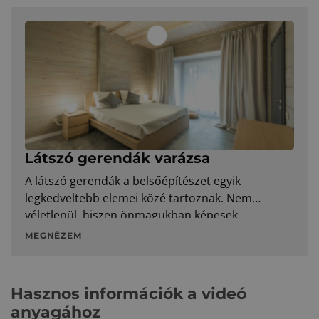
még inkább időtállók és ellenállóbbak, mint
valaha. Ráadásul a Zenit Max Gesztenyebarna
Elegant és Carbon Resistor, valamint a Rundo
Tégla Elegant modellek most akciós áron érhetők
el.
Látszó gerendák varázsa
A látszó gerendák a belsőépítészet egyik
legkedveltebb elemei közé tartoznak. Nem
véletlenül, hiszen önmagukban képesek
MEGNÉZEM
Hasznos információk a videó
anyagához