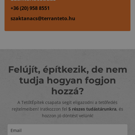
+36 (20) 958 8551
szaktanacs@terranteto.hu
Felújít, építkezik, de nem
tudja hogyan fogjon
hozzá?
A TetőtÉpítek csapata segít eligazodni a tetőfedés
rejtelmeiben! Iratkozzon fel
5 részes tudástárunkra
, és
hozzon jó döntést velünk!