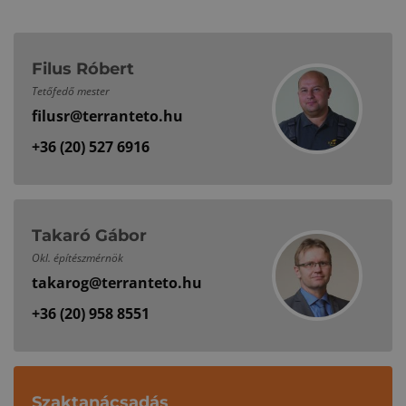
Filus Róbert
Tetőfedő mester
filusr@terranteto.hu
+36 (20) 527 6916
Takaró Gábor
Okl. építészmérnök
takarog@terranteto.hu
+36 (20) 958 8551
Szaktanácsadás