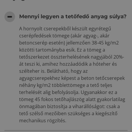
Mennyi legyen a tetőfedő anyag súlya?
A hornyolt cserepekből készült egyrétegű
cserépfedések tömege (akár agyag-, akár
betoncserép esetén) jellemzően 38-45 kg/m2
közötti tartományba esik. Ez a tömeg a
tetőszerkezet összterhelésének nagyjából 20%-
át teszi ki, amihez hozzáadódik a hóteher és
szélteher is. Belátható, hogy az
agyagcserepekhez képest a beton tetőcserepek
néhány kg/m2 többlettömege a tető teljes
terhelését alig befolyásolja. Ugyanakkor ez a
tömeg 45 fokos tetőhajlászög alatt gyakorlatilag
önmagában biztosítja a viharállóságot: csak a
tető szélső mezőiben szükséges a kiegészítő
mechanikus rögzítés.