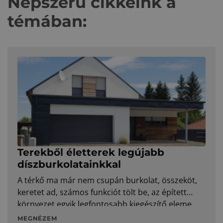
Népszerű cikkeink a
témában:
Terekből életterek legújabb
díszburkolatainkkal
A térkő ma már nem csupán burkolat, összeköt,
keretet ad, számos funkciót tölt be, az épített
környezet egyik legfontosabb kiegészítő eleme.
Ennek megfelelően a Terrán Térkő is
MEGNÉZEM