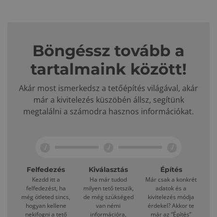
Böngéssz tovább a
tartalmaink között!
Akár most ismerkedsz a tetőépítés világával, akár
már a kivitelezés küszöbén állsz, segítünk
megtalálni a számodra hasznos információkat.
Felfedezés
Kiválasztás
Építés
Kezdd itt a
Ha már tudod
Már csak a konkrét
felfedezést, ha
milyen tető tetszik,
adatok és a
még ötleted sincs,
de még szükséged
kivitelezés módja
hogyan kellene
van némi
érdekel? Akkor te
nekifogni a tető
információra,
már az “Építés”