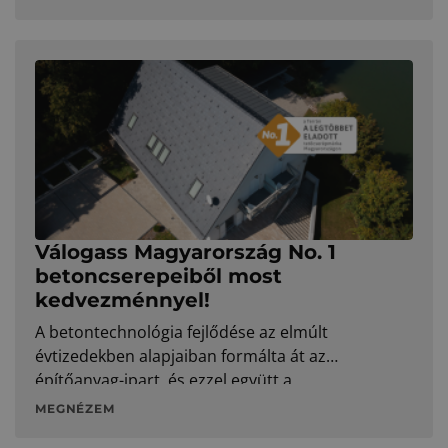
folyamatosan fejlődik, új koncepciókkal és
innovációkkal bővítve a palettát.
Válogass Magyarország No. 1
betoncserepeiből most
kedvezménnyel!
A betontechnológia fejlődése az elmúlt
évtizedekben alapjaiban formálta át az
építőanyag-ipart, és ezzel együtt a
tetőcserépgyártás területét is. A modern
MEGNÉZEM
betonkeverékeknek köszönhetően a mai cserepek