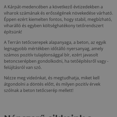
A Kárpát-medencében a következő évtizedekben a
viharok számának és erősségének növekedése várható.
Éppen ezért kiemelten fontos, hogy stabil, megbízható,
viharálló és egyben költséghatékony tetőrendszert
építsünk!
A Terrán tetőcserepek alapanyaga, a beton, az egyik
legnagyobb mértékben időtálló nyersanyag, amely
számos pozitív tulajdonsággal bír, ezért javasolt
betoncserépben gondolkodni, ha tetőépítésről vagy -
felújításról van szó.
Nézze meg videónkat, és megtudhatja, miket kell
átgondolni a döntés előtt, és milyen pozitív érvek
szólnak a beton tetőcserép mellett!