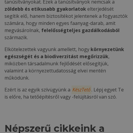
tanúsítványokat. Ezek a tanúsítványok nemcsak a
zöldebb és etikusabb gyakorlatok
elterjedését
segítik elő, hanem biztosítékot jelentenek a fogyasztók
számára, hogy minden egyes faanyag-darab, amit
megvásárolnak,
felelősségteljes gazdálkodásból
származik.
Elkötelezettek vagyunk amellett, hogy
környezetünk
egészségét és a biodiverzitást megőrizzük
,
miközben társadalmunk fejlődését elősegítjük,
valamint a környezettudatosság elvei mentén
működünk.
Ezért is az egyik szívügyünk a
KészTető
. Lépj egyet Te
is előre, ha tetőépítésről vagy -felújításról van szó.
Népszerű cikkeink a