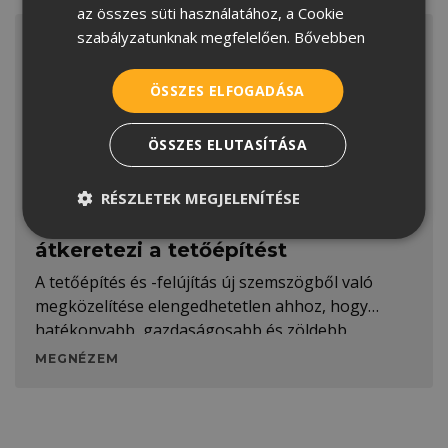
az összes süti használatához, a Cookie
SERBIAN
szabályzatunknak megfelelően.
Bővebben
ÖSSZES ELFOGADÁSA
ÖSSZES ELUTASÍTÁSA
RÉSZLETEK MEGJELENÍTÉSE
Az előregyártott szerkezet
átkeretezi a tetőépítést
A tetőépítés és -felújítás új szemszögből való
megközelítése elengedhetetlen ahhoz, hogy
hatékonyabb, gazdaságosabb és zöldebb
MEGNÉZEM