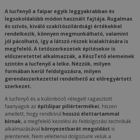
A lucfenyő a faipar egyik leggyakrabban és
legsokoldalúbb módon használt fajtája. Rugalmas
és szívós, kiváló szakítószilárdsági értékekkel
rendelkezik, könnyen megmunkálható, valamint
jól pácolható, így a látszó részek kialakítására is
megfelelő. A tetőszerkezetek építésekor is
előszeretettel alkalmazzák, a KészTető elemeinek
szintén a lucfenyő a lelke. Nézzük, milyen
formában kerül feldolgozásra, milyen
gerendaszerkezettel rendelhető az előregyártott
szerkezet.
A lucfenyő és a különböző rétegelt ragasztott
faanyagok az
építőipar pillértermékei
, hiszen
amellett, hogy rendkívül
hosszú élettartammal
bírnak
, a megfelelő kezelési és feldolgozási technikák
alkalmazásával
környezetbarát megoldást
is
jelentenek. Nem véletlenül dolgozunk velük a