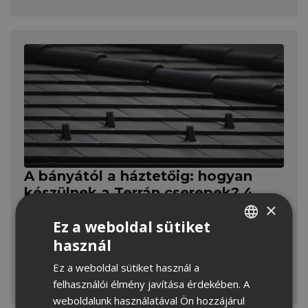
A bányától a háztetőig: hogyan
készülnek a Terrán cserepek? 4.
×
rész
Ez a weboldal sütiket
Gyártással foglalkozó sorozatunk korábbi
használ
részeiből kiderült, hogyan lesz a homokból,
HUNGARIAN
vízből, cementből és festékből betoncserép,
Ez a weboldal sütiket használ a
CROATIAN
felhasználói élmény javítása érdekében. A
MEGNÉZEM
ROMANIAN
weboldalunk használatával Ön hozzájárul