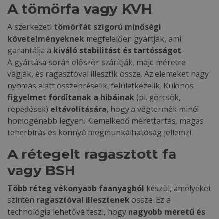
A tömörfa vagy KVH
A szerkezeti
tömörfát szigorú minőségi
követelményeknek
megfelelően gyártják, ami
garantálja a
kiváló stabilitást és tartósságot
.
A gyártása során először szárítják, majd méretre
vágják, és ragasztóval illesztik össze. Az elemeket nagy
nyomás alatt összepréselik, felületkezelik. Különös
figyelmet fordítanak a hibáinak
(pl. görcsök,
repedések)
eltávolítására
, hogy a végtermék minél
homogénebb legyen. Kiemelkedő mérettartás, magas
teherbírás és könnyű megmunkálhatóság jellemzi.
A rétegelt ragasztott fa
vagy BSH
Több réteg vékonyabb faanyagból
készül, amelyeket
szintén
ragasztóval illesztenek
össze. Ez a
technológia lehetővé teszi, hogy
nagyobb méretű és