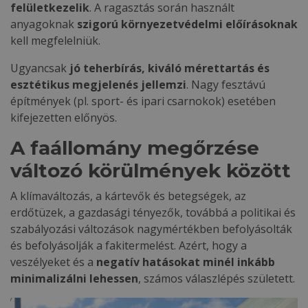
felületkezelik
. A ragasztás során használt
anyagoknak
szigorú környezetvédelmi előírásoknak
kell megfelelniük.
Ugyancsak
jó teherbírás, kiváló mérettartás és
esztétikus megjelenés jellemzi
. Nagy fesztávú
építmények (pl. sport- és ipari csarnokok) esetében
kifejezetten előnyös.
A faállomány megőrzése
változó körülmények között
A klímaváltozás, a kártevők és betegségek, az
erdőtüzek, a gazdasági tényezők, továbbá a politikai és
szabályozási változások nagymértékben befolyásolták
és befolyásolják a fakitermelést. Azért, hogy a
veszélyeket és a
negatív hatásokat minél inkább
minimalizálni lehessen
, számos válaszlépés született.