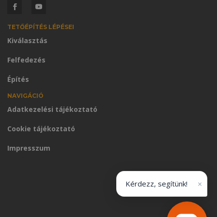
TETŐÉPÍTÉS LÉPÉSEI
Kiválasztás
Felfedezés
Építés
NAVIGÁCIÓ
Adatkezelési tájékoztató
Cookie tájékoztató
Impresszum
×
Kérdezz, segítünk!