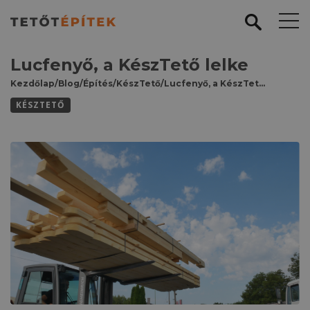
Lucfenyő, a KészTető lelke
Kezdőlap
/
Blog
/
Építés
/
KészTető
/
Lucfenyő, a KészTető lelke
KÉSZTETŐ