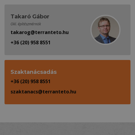
Takaró Gábor
Okl. építészmérnök
takarog@terranteto.hu
+36 (20) 958 8551
Szaktanácsadás
+36 (20) 958 8551
szaktanacs@terranteto.hu