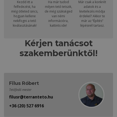
Kezdd itt a
Ha már tudod
Már csak a konkrét
felfedezést, ha
milyen tető tetszik,
adatok és a
még ötleted sincs,
de még szükséged
kivitelezés módja
hogyan kellene
van némi
érdekel? Akkor te
nekifogni a tető
információra,
már az “Építés”
kiválasztásának!
kattints ide!
lépésnél tartasz.
Kérjen tanácsot
szakemberünktől!
Filus Róbert
Tetőfedő mester
filusr@terranteto.hu
+36 (20) 527 6916